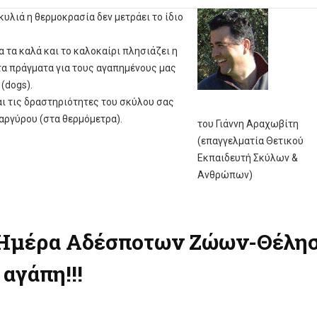
σκυλιά η θερμοκρασία δεν μετράει το ίδιο
α τα καλά και το καλοκαίρι πλησιάζει η
τα πράγματα για τους αγαπημένους μας
(dogs).
ι τις δραστηριότητες του σκύλου σας
αργύρου (στα θερμόμετρα).
του Γιάννη Αραχωβίτη
(επαγγελματία Θετικού
Εκπαιδευτή Σκύλων &
Ανθρώπων)
α Ημέρα Αδέσποτων Ζώων-Θέλησ
αγάπη!!!