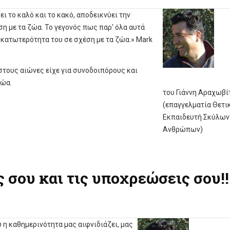
 το καλό και το κακό, αποδεικνύει την
η με τα ζώα. Το γεγονός πως παρ' όλα αυτά
ή κατωτερότητα του σε σχέση με τα ζώα.» Mark
τους αιώνες είχε για συνοδοιπόρους και
ζώα.
του Γιάννη Αραχωβί
(επαγγελματία Θετι
Εκπαιδευτή Σκύλων
Ανθρώπων)
 σου και τις υποχρεώσεις σου!!
 η καθημερινότητα μας αιφνιδιάζει, μας