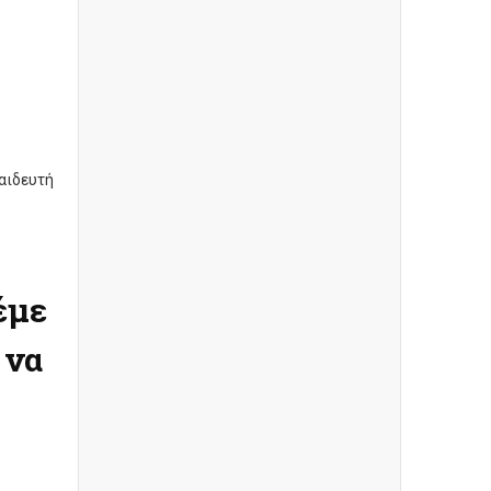
αιδευτή
έμε
 να