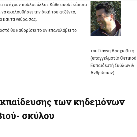
α το έχουν πολλοί άλλοι. Κάθε σκυλί κάποια
 να ακολουθήσει την δική του ατζέντα,
 και τα νεύρα σας.
οστό θα καθορίσει το αν επαναλάβει το
του Γιάννη Αραχωβίτη
(επαγγελματία Θετικού
Εκπαιδευτή Σκύλων &
Ανθρώπων)
εκπαίδευσης των κηδεμόνων
βιού- σκύλου