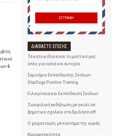
ΔΙΑΒΑΣΤΕ ΕΠΙΣΗΣ
ωβίτη
Τα κατοικίδια είναι το μυστικό μας
ετικού
όπλο για υγεία και ευτυχία
λων &
Σεμινάριο Εκπαίδευσης Σκύλων-
StarDogs Positive Training
Ειλικρίνεια και Εκπαίδευση Σκύλων
Ζωοφιλική εκδήλωση με σκυλί σε
Δημοτικό σχολείο στα Βριλήσσια!!!
Ο χαιρετισμός με κούνημα της ουράς
Κυριαρχηκότητα