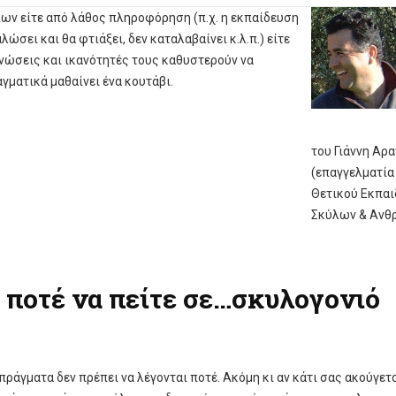
λων είτε από λάθος πληροφόρηση (π.χ. η εκπαίδευση
αλώσει και θα φτιάξει, δεν καταλαβαίνει κ.λ.π.) είτε
νώσεις και ικανότητές τους καθυστερούν να
γματικά μαθαίνει ένα κουτάβι.
του Γιάννη Αρ
(επαγγελματία
Θετικού Εκπαι
Σκύλων & Ανθ
ι ποτέ να πείτε σε…σκυλογονιό
πράγματα δεν πρέπει να λέγονται ποτέ. Ακόμη κι αν κάτι σας ακούγετ