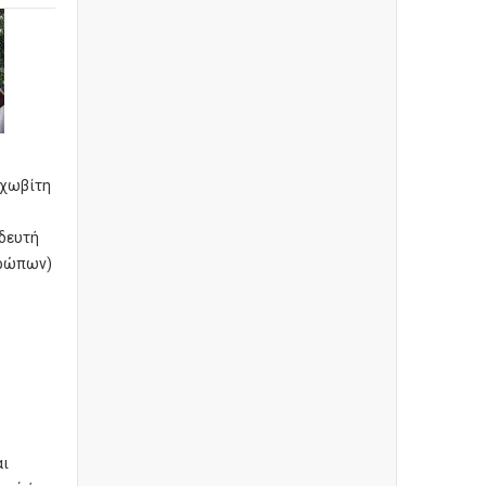
αχωβίτη
δευτή
ρώπων)
αι