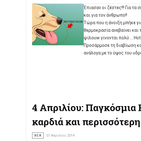
Έπιασαν οι ζέστες!!! Για τα 
και για τον άνθρωπο!!
Τώρα που η άνοιξη μπήκε γι
θερμοκρασία ανεβαίνει και 
φίλουw γίνονται πολύ … Hot 
Προσάρμοσε τη διαβίωση κα
ανάλογα με το ύψος του υδρ
4 Απριλίου: Παγκόσμι
καρδιά και περισσότερη 
ΝΈΑ
07 Απριλίου 2014