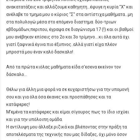
ανακατατάξεις και αλλάζουμε καθηγητη...έφυγε η κυρία ''Χ'' και
ανέλαβε το τμημα μου ο κύριος ''Σ'' στα αντίστιχα μαθήματα...μη
στα πολυλογώ μέσα στο επόμενο διαστημα δύο-τριων
εβδομάδων,περιπου, έγραψα σε διαγώνισμα 17 (!) και οι βαθμοί
μου ανέβηκαν επίσεις στο 2ο και 3ο τρίμηνο....κι όλα αυτά όχι
γιατί ξαφνικά έγινα πιο έξυπνος..αλλά γιατί είχα πλέον
μπροστά μου έναν καλό δασκαλο!
Από τα πρώτα κιόλας μαθήματα είδα σ'εσενα εκείνον τον
δάσκαλο...
Θέλω για άλλη μια φορά να σε ευχαριστήσω για την υπομονή
σου και για όλα όσα έκανες και προσπάθησες και τα
κατάφερες!
Μ'εμένα τα κατάφερες και είμαι σίγουρος πως το ίδιο ισχύει
και για την υπόλοιπη ομάδα.
Η αντίλυψη μου άλλαξε ριζικά και βλέποντας στην πράξη τα
αποτελέσματα της τεχνικής που μας δίδαξες, όχι μόνο όσον