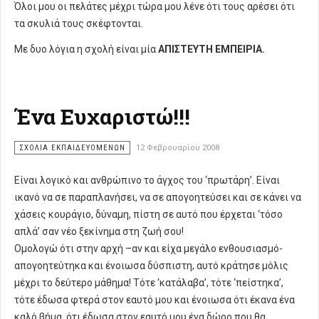
Όλοι μου οι πελάτες μέχρι τώρα μου λένε ότι τους αρέσει ότι
τα σκυλιά τους σκέφτονται.
Με δυο λόγια η σχολή είναι μία
ΑΠΙΣΤΕΥΤΗ ΕΜΠΕΙΡΙΑ.
Ένα Eυχαριστώ!!!
ΣΧΌΛΙΑ ΕΚΠΑΙΔΕΥΌΜΕΝΩΝ
12 Φεβρουαρίου 2008
Είναι λογικό και ανθρώπινο το άγχος του ‘πρωτάρη’. Είναι
ικανό να σε παραπλανήσει, να σε απογοητεύσει και σε κάνει να
χάσεις κουράγιο, δύναμη, πίστη σε αυτό που έρχεται ‘τόσο
απλά’ σαν νέο ξεκίνημα στη ζωή σου!
Ομολογώ ότι στην αρχή –αν και είχα μεγάλο ενθουσιασμό-
απογοητεύτηκα και ένοιωσα δύσπιστη, αυτό κράτησε μόλις
μέχρι το δεύτερο μάθημα! Τότε ‘κατάλαβα’, τότε ‘πείστηκα’,
τότε έδωσα φτερά στον εαυτό μου και ένοιωσα ότι έκανα ένα
καλό βήμα, ότι έδωσα στον εαυτό μου ένα δώρο που θα