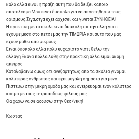
καλο αλλα ειναι η πραξη αυτη που θα δειξει καποιο
αποτελεσμα.Μου ειναι δυσκολο για να αποστηθησω τους
ορισμους.Σιγα,σιγα εχει αρχισει και γινεται ΣΥΝΗΘΕΙΑ!
Η πρακτικη με το σκυλι ειναι δυσκολη απ την αλλη γιατι
εχουμε μεσα στο πετσι μας την ΤΙΜΩΡΙΑ και αυτα που μας
εχουν μαθει απο μικρους.
Ειναι δυσκολο αλλα πολυ ευχαριστο γιατι θελω την
αλλαγη.Εκανα πολλα λαθη στην πρακτικη αλλα ειμαι ακομη
απειρος.
Καταλαβαινω ομως οτι ανεξαρτητως απο τα σκυλια γινομαι
καλυτερος ανθρωπος και εχει μεγαλη σημασια για μενα.
Πιστευω στην μικρη ομαδα μας και ονειρευομαι εναν καλυτερο
κοσμο με τους τετραποδους φιλους μας.
Θα χαρω να σε ακουσω στην θεσ/νικη!
Κωστας