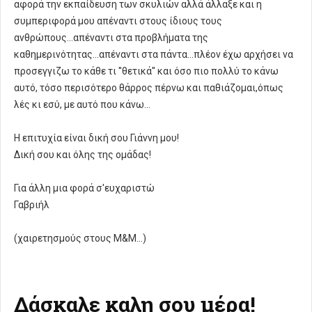
αφορά την εκπαίδευση των σκυλιών αλλά άλλαξε και η
συμπεριφορά μου απέναντι στους ίδιους τους
ανθρώπους...απέναντι στα προβλήματα της
καθημερινότητας...απέναντι στα πάντα...πλέον έχω αρχήσει να
προσεγγιζω το κάθε τι ''θετικά'' και όσο πιο πολλύ το κάνω
αυτό, τόσο περισότερο θάρρος πέρνω και παθιάζομαι,όπως
λές κι εσύ, με αυτό που κάνω...
Η επιτυχία είναι δική σου Γιάννη μου!
Δική σου και όλης της ομάδας!
Για άλλη μια φορά σ'ευχαριστώ
Γαβριήλ
(χαιρετησμούς στους Μ&Μ...)
Δάσκαλε καλη σου μέρα!