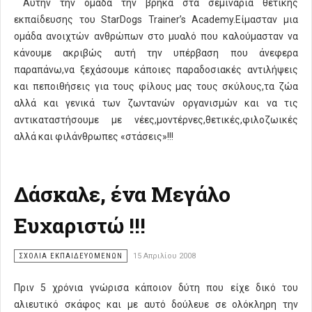
Αυτήν την ομάδα την βρήκα στα σεμινάρια θετικής
εκπαίδευσης του StarDogs Trainer’s Academy.Είμασταν μια
ομάδα ανοιχτών ανθρώπων στο μυαλό που καλούμασταν να
κάνουμε ακριβώς αυτή την υπέρβαση που άνεφερα
παραπάνω,να ξεχάσουμε κάποιες παραδοσιακές αντιλήψεις
και πεποιθήσεις για τους φίλους μας τους σκύλους,τα ζώα
αλλά και γενικά των ζωντανών οργανισμών και να τις
αντικαταστήσουμε με νέες,μοντέρνες,θετικές,φιλοζωικές
αλλά και φιλάνθρωπες «στάσεις»!!!
Δάσκαλε, ένα Mεγάλο
Ευχαριστώ !!!
ΣΧΌΛΙΑ ΕΚΠΑΙΔΕΥΌΜΕΝΩΝ
15 Απριλίου 2008
Πριν 5 χρόνια γνώρισα κάποιον δύτη που είχε δικό του
αλιευτικό σκάφος και με αυτό δούλευε σε ολόκληρη την