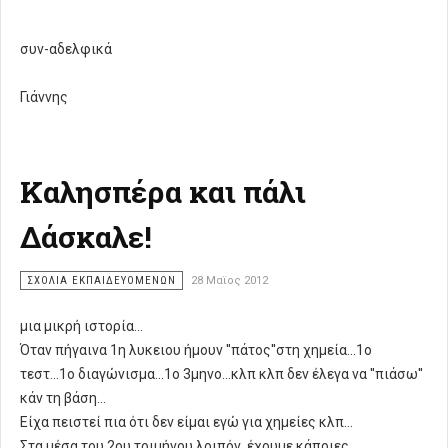
συν-αδελφικά
Γιάννης
Καλησπέρα και πάλι
Δάσκαλε!
ΣΧΌΛΙΑ ΕΚΠΑΙΔΕΥΌΜΕΝΩΝ
28 Μαϊος 2012
μια μικρή ιστορία...
Όταν πήγαινα 1η λυκειου ήμουν ''πάτος''στη χημεία...1ο
τεστ...1ο διαγώνισμα...1ο 3μηνο...κλπ κλπ δεν έλεγα να ''πιάσω''
κάν τη βάση...
Είχα πειστεί πια ότι δεν είμαι εγώ για χημείες κλπ...
Στα μέσα του 2ου τριμήνου λοιπόν, έχουμε κάποιες