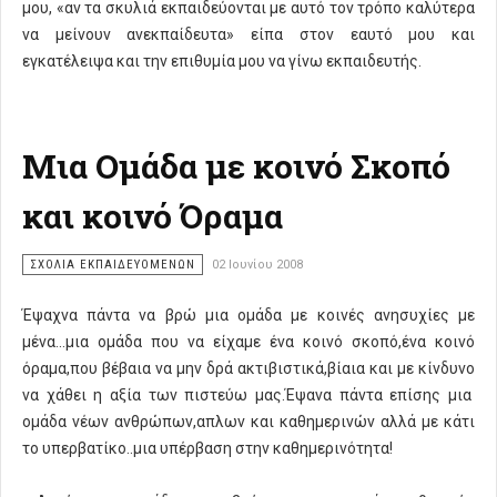
μου, «αν τα σκυλιά εκπαιδεύονται με αυτό τον τρόπο καλύτερα
να μείνουν ανεκπαίδευτα» είπα στον εαυτό μου και
εγκατέλειψα και την επιθυμία μου να γίνω εκπαιδευτής.
Μια Ομάδα με κοινό Σκοπό
και κοινό Όραμα
ΣΧΌΛΙΑ ΕΚΠΑΙΔΕΥΌΜΕΝΩΝ
02 Ιουνίου 2008
Έψαχνα πάντα να βρώ μια ομάδα με κοινές ανησυχίες με
μένα...μια ομάδα που να είχαμε ένα κοινό σκοπό,ένα κοινό
όραμα,που βέβαια να μην δρά ακτιβιστικά,βίαια και με κίνδυνο
να χάθει η αξία των πιστεύω μας.Έψανα πάντα επίσης μια
ομάδα νέων ανθρώπων,απλων και καθημερινών αλλά με κάτι
το υπερβατίκο..μια υπέρβαση στην καθημερινότητα!