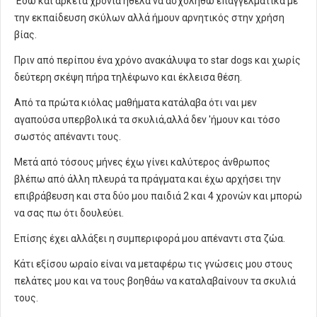
Εδώ και αρκετά χρόνια ήθελα να ασχοληθώ επαγγελματικά με
την εκπαίδευση σκύλων αλλά ήμουν αρνητικός στην χρήση
βίας.
Πριν από περίπου ένα χρόνο ανακάλυψα το star dogs και χωρίς
δεύτερη σκέψη πήρα τηλέφωνο και έκλεισα θέση.
Από τα πρώτα κιόλας μαθήματα κατάλαβα ότι ναι μεν
αγαπούσα υπερβολικά τα σκυλιά,αλλά δεν 'ήμουν και τόσο
σωστός απέναντι τους.
Μετά από τόσους μήνες έχω γίνει καλύτερος άνθρωπος
βλέπω από άλλη πλευρά τα πράγματα και έχω αρχήσει την
επιβράβευση και στα δύο μου παιδιά 2 και 4 χρονών και μπορώ
να σας πω ότι δουλεύει.
Επίσης έχει αλλάξει η συμπεριφορά μου απέναντι στα ζώα.
Κάτι εξίσου ωραίο είναι να μεταφέρω τις γνώσεις μου στους
πελάτες μου και να τους βοηθάω να καταλαβαίνουν τα σκυλιά
τους.