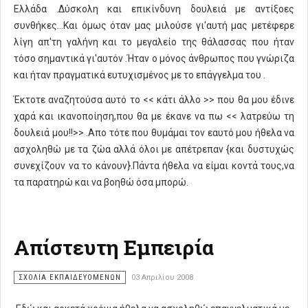
Ελλάδα .Δύσκολη και επικίνδυνη δουλειά με αντίξοες
συνθήκες...Και όμως όταν μας μιλούσε γι'αυτή μας μετέφερε
λίγη απ'τη γαλήνη και το μεγαλείο της θάλασσας που ήταν
τόσο σημαντικά γι'αυτόν .Ήταν ο μόνος άνθρωπος που γνώριζα
και ήταν πραγματικά ευτυχισμένος με το επάγγελμα του .
Έκτοτε αναζητούσα αυτό το << κάτι άλλο >> που θα μου έδινε
χαρά και ικανοποίηση,που θα με έκανε να πω << λατρεύω τη
δουλειά μου!!>> .Απο τότε που θυμάμαι τον εαυτό μου ήθελα να
ασχοληθώ με τα ζώα αλλά όλοι με απέτρεπαν {και δυστυχώς
συνεχίζουν να το κάνουν}.Πάντα ήθελα να είμαι κοντά τους,να
τα παρατηρώ και να βοηθώ όσα μπορώ.
Απίστευτη Εμπειρία
ΣΧΌΛΙΑ ΕΚΠΑΙΔΕΥΌΜΕΝΩΝ
03 Απριλίου 2008