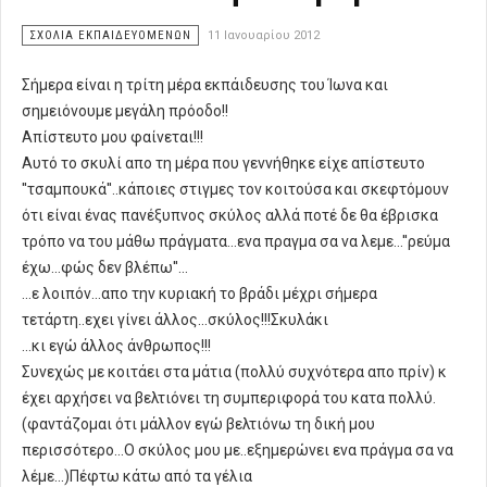
ΣΧΌΛΙΑ ΕΚΠΑΙΔΕΥΌΜΕΝΩΝ
11 Ιανουαρίου 2012
Σήμερα είναι η τρίτη μέρα εκπάιδευσης του Ίωνα και
σημειόνουμε μεγάλη πρόοδο!!
Απίστευτο μου φαίνεται!!!
Αυτό το σκυλί απο τη μέρα που γεννήθηκε είχε απίστευτο
''τσαμπουκά''..κάποιες στιγμες τον κοιτούσα και σκεφτόμουν
ότι είναι ένας πανέξυπνος σκύλος αλλά ποτέ δε θα έβρισκα
τρόπο να του μάθω πράγματα...ενα πραγμα σα να λεμε...''ρεύμα
έχω...φώς δεν βλέπω''...
...ε λοιπόν...απο την κυριακή το βράδι μέχρι σήμερα
τετάρτη..εχει γίνει άλλος...σκύλος!!!Σκυλάκι
...κι εγώ άλλος άνθρωπος!!!
Συνεχώς με κοιτάει στα μάτια (πολλύ συχνότερα απο πρίν) κ
έχει αρχήσει να βελτιόνει τη συμπεριφορά του κατα πολλύ.
(φαντάζομαι ότι μάλλον εγώ βελτιόνω τη δική μου
περισσότερο...Ο σκύλος μου με..εξημερώνει ενα πράγμα σα να
λέμε...)Πέφτω κάτω από τα γέλια