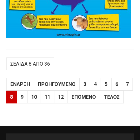
ΣΕΛΊΔΑ 8 ΑΠΌ 36
ΈΝΑΡΞΗ
ΠΡΟΗΓΟΎΜΕΝΟ
3
4
5
6
7
8
9
10
11
12
ΕΠΌΜΕΝΟ
ΤΈΛΟΣ