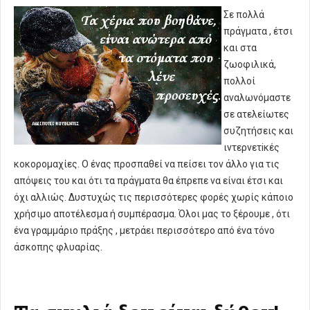
Σε πολλά
πράγματα , έτσι
και στα
ζωοφιλικά,
πολλοί
αναλωνόμαστε
σε ατελείωτες
συζητήσεις και
ιντερνετiκές
κοκορομαχίες. Ο ένας προσπαθεί να πείσει τον άλλο για τις
απόψεις του και ότι τα πράγματα θα έπρεπε να είναι έτσι και
όχι αλλιώς. Δυστυχώς τις περισσότερες φορές χωρίς κάποιο
χρήσιμο αποτέλεσμα ή συμπέρασμα. Όλοι μας το ξέρουμε , ότι
ένα γραμμάριο πράξης , μετράει περισσότερο από ένα τόνο
άσκοπης φλυαρίας.