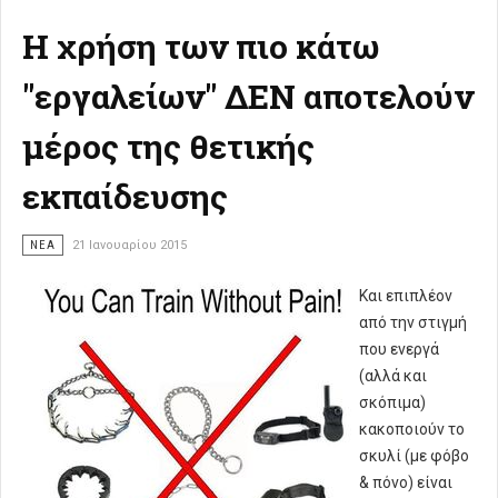
Η χρήση των πιο κάτω
"εργαλείων" ΔΕΝ αποτελούν
μέρος της θετικής
εκπαίδευσης
ΝΈΑ
21 Ιανουαρίου 2015
Και επιπλέον
από την στιγμή
που ενεργά
(αλλά και
σκόπιμα)
κακοποιούν το
σκυλί (με φόβο
& πόνο) είναι