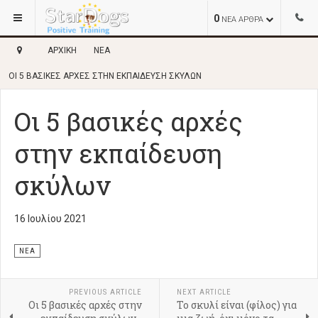
0
ΝΕΑ ΑΡΘΡΑ
ΑΡΧΙΚΉ
ΝΈΑ
ΟΙ 5 ΒΑΣΙΚΈΣ ΑΡΧΈΣ ΣΤΗΝ ΕΚΠΑΊΔΕΥΣΗ ΣΚΎΛΩΝ
Οι 5 βασικές αρχές
στην εκπαίδευση
σκύλων
16 Ιουλίου 2021
ΝΈΑ
PREVIOUS ARTICLE
NEXT ARTICLE
Οι 5 βασικές αρχές στην
Το σκυλί είναι (φίλος) για