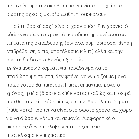
πετυχαίνουμε την ακριβή επικοινωνία και το χτίσιμο
σωστής σχέσης μεταξύ «μαθητή- δασκάλου».
Η πρώτη βασική αρχή είναι ο χρονισμός. Σαν χρονισμό
εδώ εννοούμε το χρονικό μεσοδιάστημα ανάμεσα σε
τμήματα της εκπαίδευσης (σινιάλο, συμπεριφορά, κίνηση,
επιβράβευση, αίτιο, αποτέλεσμα κ.λ.π.) αλλά και την
σωστή διαδοχή καθενός εξ αυτών.
Σε ένα μουσικό κομμάτι για παράδειγμα για το
αποδώσουμε σωστά, δεν φτάνει να γνωρίζουμε μόνο
ποιες νότες θα παιχτούν. Παίζει σημαντικό ρόλο ο
χρόνος, η αξία (διάρκεια κάθε νότας) καθώς και η σειρά
που θα παιχτεί η κάθε μία εξ αυτών. Άρα όλα τα βήματα
(κάθε νότα) πρέπει να είναι στο σωστό χρόνο και χώρο
για να δώσουν νόημα και αρμονία. Διαφορετικά ο
ακροατής δεν καταλαβαίνει τι παίζουμε και το
αποτέλεσμα είναι χαοτικό.