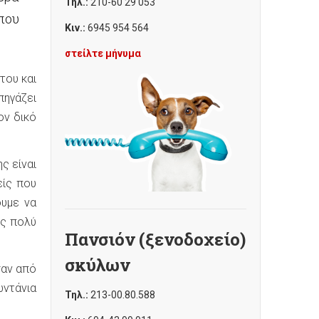
Τηλ.:
210-60 29 053
που
Κιν.:
6945 954 564
στείλτε μήνυμα
του και
πηγάζει
ον δικό
ς είναι
είς που
ουμε να
ως πολύ
Πανσιόν (ξενοδοχείο)
σκύλων
σαν από
ωντάνια
Τηλ.:
213-00.80.588