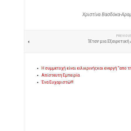
Χριστίνα Βασδόκα-Αρα
PREVIOU
Ήταν μια Εξαιρετική
Η συμμετοχή είναι ειλικρινήςκαι ενεργή "απο τ
Απίστευτη Εμπειρία
Ένα Eυχαριστώ!!!