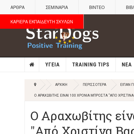
ΑΡΘΡΑ
ΣΕΜΙΝΑΡΙΑ
ΒΙΝΤΕΟ
ΒΙΒ
ΚΑΡΙΕΡΑ ΕΚΠΑΙΔΕΥΤΗ ΣΚΥΛΩΝ
ΥΓΕΊΑ
TRAINING TIPS
ΝΈΑ
ΑΡΧΙΚΉ
ΠΕΡΙΣΣΌΤΕΡΑ
ΕΊΠΑΝ Γ
Ο ΑΡΑΧΩΒΊΤΗΣ ΕΊΝΑΙ 100 ΧΡΌΝΙΑ ΜΠΡΟΣΤΆ "ΑΠΌ ΧΡΙΣΤΊ
Ο Αραχωβίτης είν
"Από Χριστίνα Β