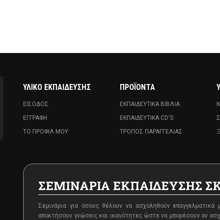
ΥΛΙΚΌ ΕΚΠΑΊΔΕΥΣΗΣ
ΠΡΟΪΌΝΤΑ
ΕΊΣΟΔΟΣ
ΕΚΠΑΙΔΕΥΤΙΚΆ ΒΙΒΛΊΑ
Κ
ΕΓΓΡΑΦΉ
ΕΚΠΑΙΔΕΥΤΙΚΆ CD'S
Σ
ΤΟ ΠΡΟΦΊΛ ΜΟΥ
ΤΡΌΠΟΣ ΠΑΡΑΓΓΕΛΊΑΣ
Ξ
ΣΕΜΙΝΑΡΙΑ ΕΚΠΑΙΔΕΥΣΗΣ Σ
Σεμινάρια για όσους θέλουν να ασχοληθούν επαγγελματικά 
αποκτήσουν γνώσεις και ικανότητες ώστε να μπορέσουν αν ασ