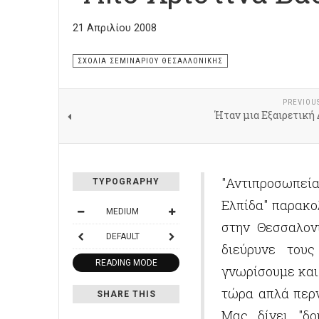
21 Απριλίου 2008
ΣΧΌΛΙΑ ΣΕΜΙΝΑΡΙΟΎ ΘΕΣΑΛΛΟΝΊΚΗΣ
PREVIOU
Ήταν μια Εξαιρετική
"Αντιπροσωπεί
TYPOGRAPHY
Ελπίδα" παρακο
MEDIUM
στην Θεσσαλον
DEFAULT
διεύρυνε του
READING MODE
γνωρίσουμε και
τώρα απλά περν
SHARE THIS
Μας δίνει "δο