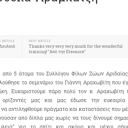
S ARTICLE
NEXT ARTICLE
 Δουλειά
Thanks very very very much for the wonderful
training! "Από την Eleonore"
α από 5 άτομα του Συλλόγου Φίλων Ζώων Αριδαίας
λούθησε το σεμινάριο του Γιάννη Αραχωβίτη που έγ
ίκη. Ευχαριστούμε πάρα πολύ τον κ. Αραχωβίτη 
ς ορίζοντές μας και μας έδωσε την ευκαιρία
 να αντιληφθούμε πράγματα και καταστάσεις που μέ
ούσαν από δίπλα μας χωρίς να τους δίνουμε σημασ
υλειά" για το σπίτι και ακόμα και μέχρι σήμ