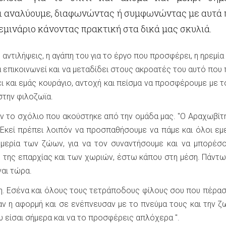
ι αναλύουμε, διαφωνώντας ή συμφωνώντας με αυτά 
μινάριο κάνοντας πρακτική στα δικά μας σκυλιά.
αντιλήψεις, η αγάπη του για το έργο που προσφέρει, η ηρεμία 
α επικοινωνεί και να μεταδίδει στους ακροατές του αυτό που 
ει και εμάς κουράγιο, αντοχή και πείσμα να προσφέρουμε με τ
στην φιλοζωϊα.
όν το σχόλιο που ακούστηκε από την ομάδα μας. "Ο Αραχωβίτη
 Εκεί πρέπει λοιπόν να προσπαθήσουμε να πάμε και όλοι εμ
ημερία των ζώων, για να τον συναντήσουμε και να μπορέσ
 της επαρχίας και των χωριών, έστω κάπου στη μέση. Πάντ
ναι τώρα.
νη. Εσένα και όλους τους τετράποδους φίλους σου που πέρα
αν η αφορμή και σε ενέπνευσαν με το πνεύμα τους και την ζ
ου είσαι σήμερα και να το προσφέρεις απλόχερα ".