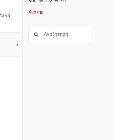
Κιν.:
694-43.99.911
Χάρτης
Πέλλα