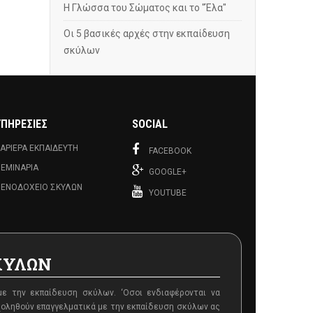
Η Γλώσσα του Σώματος και το "Έλα"
Οι 5 βασικές αρχές στην εκπαίδευση
σκύλων
ΥΠΗΡΕΣΊΕΣ
SOCIAL
ΑΡΙΈΡΑ ΕΚΠΑΙΔΕΥΤΉ
FACEBOOK
ΕΜΙΝΆΡΙΑ
GOOGLE+
ΕΝΟΔΟΧΕΊΟ ΣΚΎΛΩΝ
YOUTUBE
ΚΥΛΩΝ
με την εκπαίδευση σκύλων. ‘Oσοι ενδιαφέρονται να
χοληθούν επαγγελματικά με την εκπαίδευση σκύλων ας