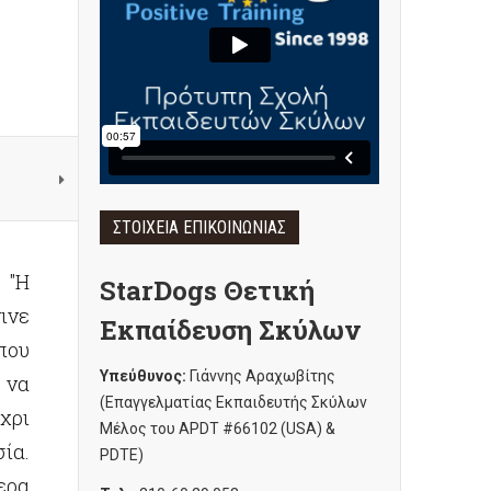
ΣΤΟΙΧΕΊΑ ΕΠΙΚΟΙΝΩΝΊΑΣ
 "Η
StarDogs Θετική
ινε
Εκπαίδευση Σκύλων
που
Υπεύθυνος:
Γιάννης Αραχωβίτης
 να
(Επαγγελματίας Εκπαιδευτής Σκύλων
χρι
Μέλος του APDT #66102 (USA) &
ία.
PDTE)
ερα