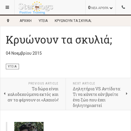
0
ΝΕΑ ΑΡΘΡΑ
ΑΡΧΙΚΉ
ΥΓΕΊΑ
ΚΡΥΏΝΟΥΝ ΤΑ ΣΚΥΛΙΆ;
Κρυώνουν τα σκυλιά;
04 Νοεμβρίου 2015
ΥΓΕΊΑ
PREVIOUS ARTICLE
NEXT ARTICLE
Τα δώρα είναι
Δηλητήρια VS Αντίδοτα:
καλοδεχούμενα εκτός και
Τι να κάνετε εάν βρείτε
αν τα φέρνουν οι «Αχαιοί»!
ένα ζώο που έχει
δηλητηριαστεί