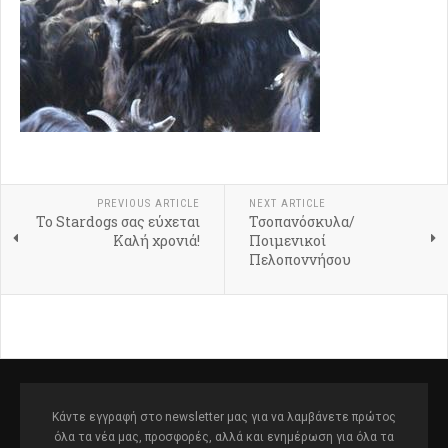
PREVIOUS ARTICLE
NEXT ARTICLE
Το Stardogs σας εύχεται
Τσοπανόσκυλα/
Καλή χρονιά!
Ποιμενικοί
Πελοποννήσου
Κάντε εγγραφή στο newsletter μας για να λαμβάνετε πρώτος
όλα τα νέα μας, προσφορές, αλλά και ενημέρωση για όλα τα