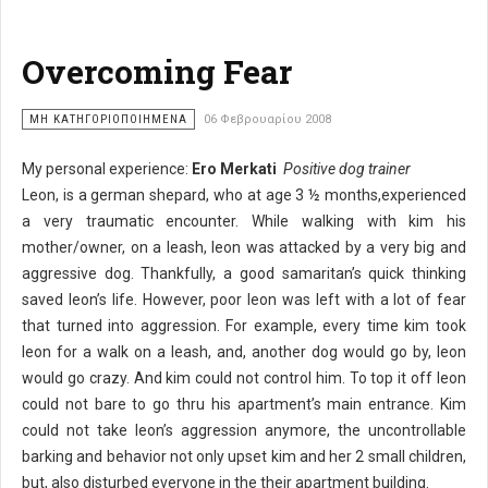
Overcoming Fear
ΜΗ ΚΑΤΗΓΟΡΙΟΠΟΙΗΜΈΝΑ
06 Φεβρουαρίου 2008
My personal experience:
Ero Merkati
Positive dog trainer
Leon, is a german shepard, who at age 3 ½ months,experienced
a very traumatic encounter. While walking with kim his
mother/owner, on a leash, leon was attacked by a very big and
aggressive dog. Thankfully, a good samaritan’s quick thinking
saved leon’s life. However, poor leon was left with a lot of fear
that turned into aggression. For example, every time kim took
leon for a walk on a leash, and, another dog would go by, leon
would go crazy. And kim could not control him. To top it off leon
could not bare to go thru his apartment’s main entrance. Kim
could not take leon’s aggression anymore, the uncontrollable
barking and behavior not only upset kim and her 2 small children,
but, also disturbed everyone in the their apartment building.