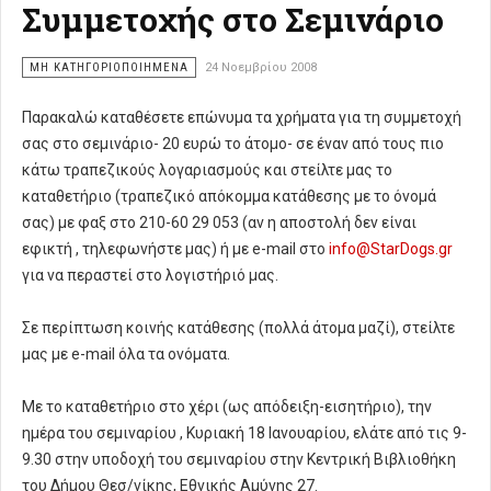
Συμμετοχής στο Σεμινάριο
ΜΗ ΚΑΤΗΓΟΡΙΟΠΟΙΗΜΈΝΑ
24 Νοεμβρίου 2008
Παρακαλώ καταθέσετε επώνυμα τα χρήματα για τη συμμετοχή
σας στο σεμινάριο- 20 ευρώ το άτομο- σε έναν από τους πιο
κάτω τραπεζικούς λογαριασμούς και στείλτε μας το
καταθετήριο (τραπεζικό απόκομμα κατάθεσης με το όνομά
σας) με φαξ στο 210-60 29 053 (αν η αποστολή δεν είναι
εφικτή , τηλεφωνήστε μας) ή με e-mail στο
info@StarDogs.gr
για να περαστεί στο λογιστήριό μας.
Σε περίπτωση κοινής κατάθεσης (πολλά άτομα μαζί), στείλτε
μας με e-mail όλα τα ονόματα.
Με το καταθετήριο στο χέρι (ως απόδειξη-εισητήριο), την
ημέρα του σεμιναρίου , Κυριακή 18 Ιανουαρίου, ελάτε από τις 9-
9.30 στην υποδοχή του σεμιναρίου στην Κεντρική Βιβλιοθήκη
του Δήμου Θεσ/νίκης, Εθνικής Αμύνης 27.