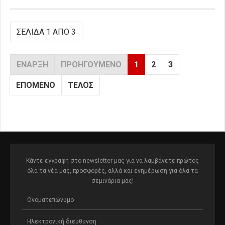
ΣΕΛΊΔΑ 1 ΑΠΌ 3
ΈΝΑΡΞΗ
ΠΡΟΗΓΟΎΜΕΝΟ
1
2
3
ΕΠΌΜΕΝΟ
ΤΈΛΟΣ
Κάντε εγγραφή στο newsletter μας για να λαμβάνετε πρώτος
όλα τα νέα μας, προσφορές, αλλά και ενημέρωση για όλα τα
σεμινάρια μας!