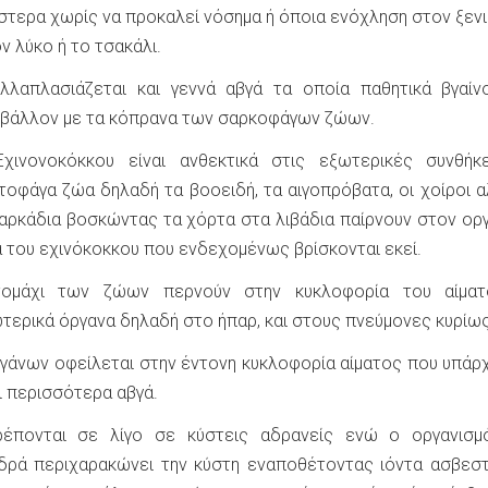
τερα χωρίς να προκαλεί νόσημα ή όποια ενόχληση στον ξεν
ν λύκο ή το τσακάλι.
λλαπλασιάζεται και γεννά αβγά τα οποία παθητικά βγαίν
ιβάλλον με τα κόπρανα των σαρκοφάγων ζώων.
χινονοκόκκου είναι ανθεκτικά στις εξωτερικές συνθήκ
τοφάγα ζώα δηλαδή τα βοοειδή, τα αιγοπρόβατα, οι χοίροι α
 ζαρκάδια βοσκώντας τα χόρτα στα λιβάδια παίρνουν στον ορ
ά του εχινόκοκκου που ενδεχομένως βρίσκονται εκεί.
ομάχι των ζώων περνούν στην κυκλοφορία του αίματ
τερικά όργανα δηλαδή στο ήπαρ, και στους πνεύμονες κυρίως
ργάνων οφείλεται στην έντονη κυκλοφορία αίματος που υπάρχ
ι περισσότερα αβγά.
ρέπονται σε λίγο σε κύστεις αδρανείς ενώ ο οργανισμ
δρά περιχαρακώνει την κύστη εναποθέτοντας ιόντα ασβεστ