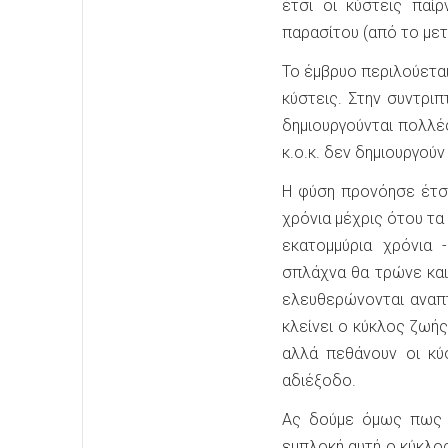
έτσι οι κύστεις παί
παρασίτου (από το μετ
Το έμβρυο περιλούεται 
κύστεις. Στην συντρι
δημιουργούνται πολλέ
κ.ο.κ. δεν δημιουργού
Η φύση προνόησε έτσι
χρόνια μέχρις ότου τα
εκατομμύρια χρόνια
σπλάχνα θα τρώνε και
ελευθερώνονται αναπτ
κλείνει ο κύκλος ζωή
αλλά πεθάνουν οι κύ
αδιέξοδο.
Ας δούμε όμως πως ε
εμπλοκή αυτή ο κύκλο