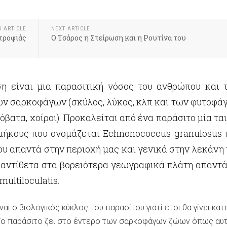
S ARTICLE
NEXT ARTICLE
τροφιάς
Ο Τσάρος η Στείρωση και η Ρουτίνα του
η είναι μια παρασιτική νόσος του ανθρώπου και 
ν σαρκοφάγων (σκύλος, λύκος, κλπ και των φυτοφά
ρόβατα, χοίροι). Προκαλείται από ένα παράσιτο μία τα
μήκους που ονομάζεται Echnonococcus granulosus 
που απαντά στην περιοχή μας και γενικά στην λεκάνη
αντίθετα στα βορειότερα γεωγραφικά πλάτη απαντά
ultiloculatis.
αι ο βιολογικός κύκλος του παρασίτου γιατί έτσι θα γίνει κα
. Το παράσιτο ζει στο έντερο των σαρκοφάγων ζώων όπως αυ