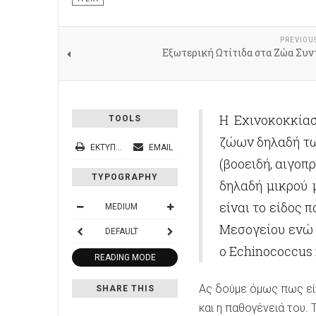
PREVIOU
Εξωτερική Ωτίτιδα στα Ζώα Συν
Η Εχινοκοκκίασ
TOOLS
ζώων δηλαδή τω
ΕΚΤΎΠΩΣΗ
EMAIL
(βοοειδή, αιγοπ
TYPOGRAPHY
δηλαδή μικρού 
είναι το είδος 
MEDIUM
Μεσογείου ενώ 
DEFAULT
ο Echinococcus m
READING MODE
Ας δούμε όμως πως είν
SHARE THIS
και η παθογένειά του