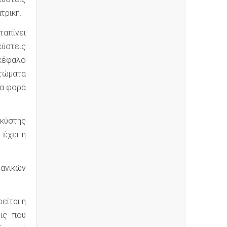
τρική.
ταπίνει
κύστεις
γκέφαλο
πτώματα
ία φορά
 κύστης
 έχει η
χανικών
είται η
ις που