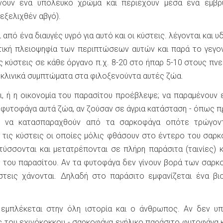
ρνουν ένα υπόλευκο χρώμα και περιέχουν μέσα ένα έμβρ
εξελιχθέν αβγό).
από ένα διαυγές υγρό για αυτό και οι κύστεις. λέγονται και υ
πτική πλειοψηφία των περιπτώσεων αυτών και παρά το γεγο
ς κύστεις σε κάθε όργανο π.χ. 8-20 στο ήπαρ 5-10 στους πν
ν κλινικά συμπτώματα στα φιλοξενούντα αυτές ζώα.
, ή η οικονομία του παρασίτου προέβλεψε; να παραμένουν ε
 φυτοφάγα αυτά ζώα, αν ζούσαν σε άγρια κατάσταση - όπως π
 - να κατασπαραχθούν από τα σαρκοφάγα οπότε τρώγον
 τις κύστεις οι οποίες μόλις φθάσουν στο έντερο του σαρ
ύσσονται και μετατρέπονται σε πλήρη παράσιτα (ταινίες) κ
ς του παρασίτου. Αν τα φυτοφάγα δεν γίνουν βορά των σαρ
στεις χάνονται. Δηλαδή στο παράσιτο εμφανίζεται ένα βι
μπλέκεται στην όλη ιστορία και ο άνθρωπος. Αν δεν υπ
ς του εχινόκοκκου - σαρκοφάγα ενήλικο παράσιτο φυτοφάγα 