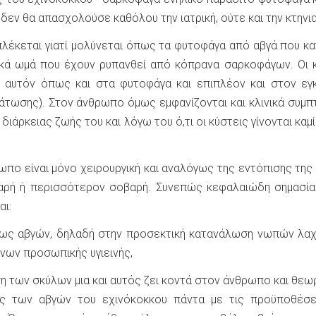
 δεν θα απασχολούσε καθόλου την ιατρική, ούτε και την κτηνια
έκεται γιατί μολύνεται όπως τα φυτοφάγα από αβγά που κα
ικά ωμά που έχουν ρυπανθεί από κόπρανα σαρκοφάγων. Οι 
ε αυτόν όπως και στα φυτοφάγα και επιπλέον και στον ε
μάτωσης). Στον άνθρωπο όμως εμφανίζονται και κλινικά συμ
διάρκειας ζωής του και λόγω του ό,τι οι κύστεις γίνονται καμ
ωπο είναι μόνο χειρουργική και αναλόγως της εντόπισης της
βαρή ή περισσότερον σοβαρή. Συνεπώς κεφαλαιώδη σημασία
αι:
εως αβγών, δηλαδή στην προσεκτική κατανάλωση νωπών λα
όνων προσωπικής υγιεινής,
 των σκύλων μια και αυτός ζει κοντά στον άνθρωπο και θεωρ
ης των αβγών του εχινόκοκκου πάντα με τις προϋποθέσε