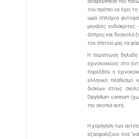
αναφέρθηκαν πιό πάνω
του πρέπει να έχει το
ωμά σπλάχνα φυτοφάγω
μεγάλες ευδιάκριτες 
άσπρες και δύσκολα ξ
του σπιτιού μας να φά
Η περίπτωση δηλαδή ν
εχινόκοκκους στο έντ
παρελθόν η εχινοκοκ
ελληνικό πληθυσμό κ
δισκίων στους σκύλ
Dipylidium caninum (χ
την σκοπιά αυτή.
Η χορήγηση των αντιπ
εξασφαλίζουν ένα "κα