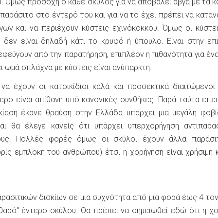
. Όμως προσοχή ο κάθε σκύλος για να αποβάλει αβγά με τα 
 παράσιτο στο έντερό του και για να το έχει πρέπει να κατα
ν και να περιέχουν κύστεις εχινόκοκκου. Όμως οι κύστει
- δεν είναι δηλαδή κάτι το κρυφό ή ύπουλο. Είναι στην επ
εφεύγουν από την παρατήρηση, επιπλέον η πιθανότητα για έν
ει ωμά σπλάχνα με κύστεις είναι ανύπαρκτη.
α έχουν οι κατοικίδιοι καλά και προσεκτικά διαιτώμενοι
ερο είναι απίθανη υπό κανονικές συνθήκες. Παρά ταύτα επε
κίαση έκανε θραύση στην Ελλάδα υπάρχει μια μεγάλη φοβ
αι θα έλεγε κανείς ότι υπάρχει υπερχορήγηση αντιπαρασ
ους. Πολλές φορές όμως οι σκύλοι έχουν άλλα παράσιτ
ωρίς εμπλοκή του ανθρώπου) έτσι η χορήγηση είναι χρήσιμη 
αρασιτικών δισκίων σε μια συχνότητα από μια φορά έως 4 το
θαρό" έντερο σκύλου. Θα πρέπει να σημειωθεί εδώ ότι η χ