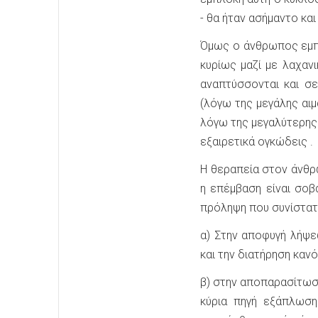
- θα ήταν ασήμαντο και
Όμως ο άνθρωπος εμπλ
κυρίως μαζί με λαχαν
αναπτύσσονται και σ
(λόγω της μεγάλης αι
λόγω της μεγαλύτερης 
εξαιρετικά ογκώδεις .
Η θεραπεία στον άνθρ
η επέμβαση είναι σο
πρόληψη που συνίστατ
α) Στην αποφυγή λήψ
και την διατήρηση καν
β) στην αποπαρασίτωση
κύρια πηγή εξάπλωσ