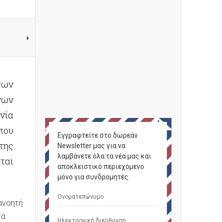
των
γων
ινία
που
Εγγραφτείτε στο δωρεάν
 της
Newsletter μας για να
λαμβάνετε όλα τα νέα μας και
ται
αποκλειστικό περιεχόμενο
μόνο για συνδρομητές.
τανοητή
τά