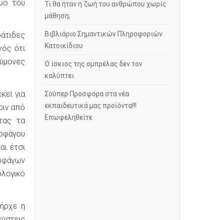
υο του
Τι θα ήταν η ζωή του ανθρώπου χωρίς
μάθηση;
Βιβλιάριο Σημαντικών Πληροφοριών
δάτιδες
Κατοικίδιου
νός ότι
εύμονες
Ο ίσκιος της ομπρέλας δεν τον
καλύπτει
κεί για
Σούπερ Προσφορα στα νέα
εκπαιδευτικά μας προϊόντα!!!
ριν από
Επωφεληθείτε
τας τα
κοφάγου
αι έτσι
κοφάγων
ολογικό
ήρχε η
κύστεις