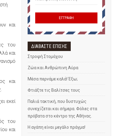
ιστή
ουν και
ες του
ΔΙΑΒΑΣΤΕ ΕΠΙΣΗΣ
λλά και
Στροφή Στομάχου
γανισμό
Ζώα και Ανθρώπινη Αύρα
Μέσα περνάμε καλά! Έξω;
ος και
.
Φτιάξτε τις Βαλίτσες τους
ει εκεί
Παλιά τακτική, που δυστυχώς
συνεχίζεται και σήμερα. Φόλες στα
πρόβατα στο κέντρο της Αθήνας.
ός του
Η αγάπη είναι μεγάλο πράγμα!
ίου και