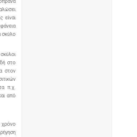
κόπρανά
ναλώσει
ς είναι
ιφάνεια
α σκύλο
 σκύλοι
ιδή στο
ία στον
ιτικών
α π.χ.
και από
ν χρόνο
ορήγηση