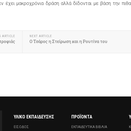
ν έχει μακροχρόνια δράση αλλά δίδονται με βάση την πιθ
S ARTICLE
NEXT ARTICLE
τροφιάς
Ο Τσάρος η Στείρωση και η Ρουτίνα του
ΥΛΙΚΌ ΕΚΠΑΊΔΕΥΣΗΣ
ΠΡΟΪΌΝΤΑ
ΕΊΣΟΔΟΣ
ΕΚΠΑΙΔΕΥΤΙΚΆ ΒΙΒΛΊΑ
Κ