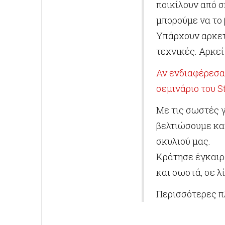
ποικίλουν από σ
μπορούμε να το
Υπάρχουν αρκετ
τεχνικές. Αρκεί
Αν ενδιαφέρεσαι
σεμινάριο του St
Με τις σωστές γ
βελτιώσουμε και
σκυλιού μας.
Κράτησε έγκαιρα
και σωστά, σε λί
Περισσότερες π