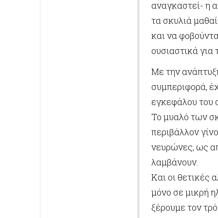
αναγκαστεί- η α
τα σκυλιά μαθαί
και να φοβούντα
ουσιαστικά για 
Με την ανάπτυξη
συμπεριφορά, έχ
εγκεφάλου του 
Το μυαλό των σ
περιβάλλον γίν
νευρώνες, ως α
λαμβάνουν.
Και οι θετικές
μόνο σε μικρή η
ξέρουμε τον τρό