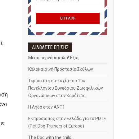
ι,
ΔΙΑΒΑΣΤΕ ΕΠΙΣΗΣ
Μέσα περνάμε καλά! Έξω;
Καλοκαιρινή Προστασία Σκύλων
Τεράστια η επιτυχία του 1ου
Πανελληνίου Συνεδρίου Ζωοφιλικών
οση
Οργανώσεων στην Καρδίτσα
ένο
Η Λήδα στον ANT1
Εκπρόσωπος στην Ελλάδα για το PDTE
με
(Pet Dog Trainers of Europe)
The Dog with the child...