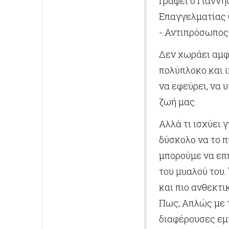
Γράφει ο Γιάνν
Επαγγελματίας 
- Αντιπρόσωπος
Δεν χωράει αμφι
πολύπλοκο και ι
να εφεύρει, να 
ζωή μας.
Αλλά τι ισχύει 
δύσκολο να το π
μπορούμε να επη
του μυαλού του.
και πιο ανθεκτι
Πως; Απλώς με 
διαφέρουσες εμπ