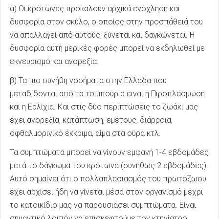
α) Οι κρότωνες προκαλούν αρχικά ενόχληση και
δυσφορία στον σκύλο, ο οποίος στην προσπάθειά του
να απαλλαγεί από αυτούς, ξύνεται και δαγκώνεται. Η
δυσφορία αυτή μερικές φορές μπορεί να εκδηλωθεί με
εκνευρισμό και ανορεξία.
β) Τα πιο συνήθη νοσήματα στην Ελλάδα που
μεταδίδονται από τα τσιμπούρια ειναι η Πιροπλάσμωση
και η Ερλίχια. Και στις δύο περιπτώσεις το ζωάκι μας
έχει ανορεξία, κατάπτωση, εμέτους, διάρροια,
οφθαλμορινικό έκκριμα, αίμα στα ούρα κτλ.
Τα συμπτώματα μπορεί να γίνουν εμφανή 1-4 εβδομάδες
μετά το δάγκωμα του κρότωνα (συνήθως 2 εβδομάδες).
Αυτό σημαίνει ότι ο πολλαπλασιασμός του πρωτόζωου
έχει αρχίσει ήδη να γίνεται μέσα στον οργανισμό μέχρι
το κατοικίδιο μας να παρουσιάσει συμπτώματα. Είναι
σημαντικό λοιπόν να επισκεφτούμε τον κτηνίατρο