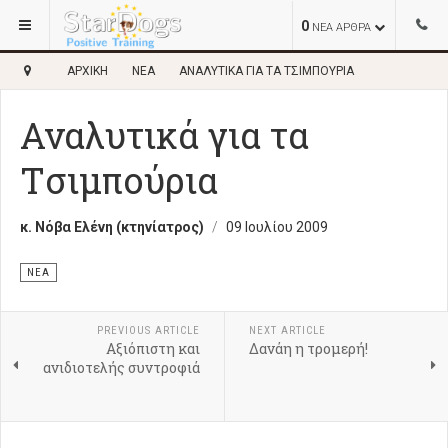
0
ΝΕΑ ΑΡΘΡΑ
ΑΡΧΙΚΉ
ΝΈΑ
ΑΝΑΛΥΤΙΚΆ ΓΙΑ ΤΑ TΣΙΜΠΟΎΡΙΑ
Αναλυτικά για τα
Tσιμπούρια
κ. Νόβα Ελένη (κτηνίατρος)
09 Ιουλίου 2009
ΝΈΑ
PREVIOUS ARTICLE
NEXT ARTICLE
Αξιόπιστη και
Δανάη η τρομερή!
ανιδιοτελής συντροφιά