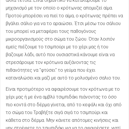
άλλα τέτοια..Είναι σημαντικό να καταλάβουμε το
μηχανισμό με τον οποίο ο κρότωνας απομυζεί αίμα.
Προτού μπορέσει να πιεί το αίμα, ο κρότωνας πρέπει να
βγάλει σάλιο για να το αραιώσει. Έτσι μέσω του σάλιου
του μπορεί να μεταφέρει τους παθογόνους
μικροοργανισμούς στο σώμα του ζώου. Όταν λοιπόν
εμείς πιέζουμε το τσιμπούρι με το χέρι μας ή του
βαζουμε λάδι, αυτό που ουσιαστικά κάνουμε είναι να
στρεσάρουμε τον κρότωνα αυξάνοντας τις
πιθανότητες να "φτύσει" το γεύμα που έχει
καταναλώσει και μαζί με αυτό το μολυσμένο σαλιο του.
Είναι προτιμότερο να αφαιρέσουμε τον κρότωνα με το
χέρι μας ή με ένα αμβλύ τσιμπιδάκι πιάνοντας το όσο
πιο κοντά στο δέρμα γίνεται, από το κεφάλι και όχι από
το σώμα του.Τραβήξτε σιγά σιγά το τσιμπούρι και
κάθετα στο δέρμα. Μην κάνετε απότομες κινήσεις και
μην στρέφετε το τσιμπιδάκι για να το αφαιρέσετε, γιατί