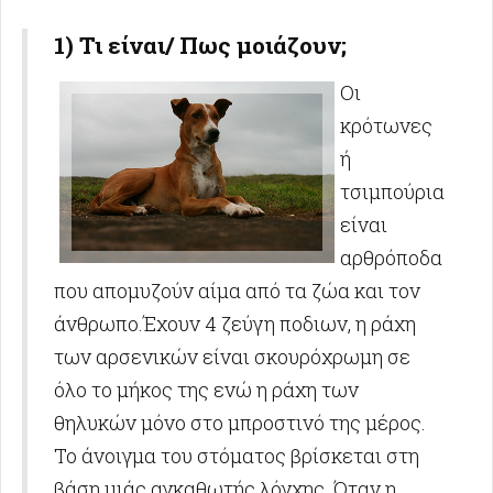
1) Τι είναι/ Πως μοιάζουν;
Οι
κρότωνες
ή
τσιμπούρια
είναι
αρθρόποδα
που απομυζούν αίμα από τα ζώα και τον
άνθρωπο.Έχουν 4 ζεύγη ποδιων, η ράχη
των αρσενικών είναι σκουρόχρωμη σε
όλο το μήκος της ενώ η ράχη των
θηλυκών μόνο στο μπροστινό της μέρος.
Το άνοιγμα του στόματος βρίσκεται στη
βάση μιάς αγκαθωτής λόγχης. Όταν η