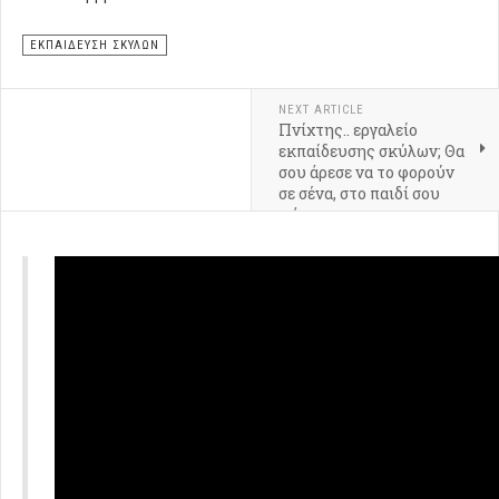
ΕΚΠΑΊΔΕΥΣΗ ΣΚΎΛΩΝ
NEXT ARTICLE
Πνίχτης.. εργαλείο
εκπαίδευσης σκύλων; Θα
σου άρεσε να το φορούν
σε σένα, στο παιδί σου
μήπως;