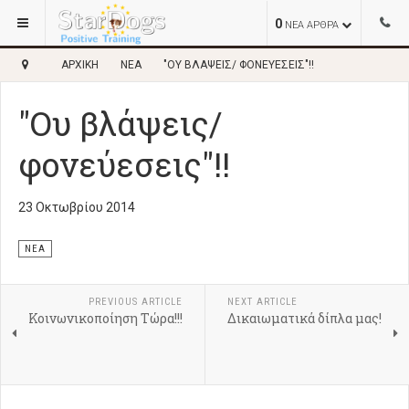
0
ΝΕΑ ΑΡΘΡΑ
ΑΡΧΙΚΉ
ΝΈΑ
"ΟΥ ΒΛΆΨΕΙΣ/ ΦΟΝΕΎΕΣΕΙΣ"!!
"Ου βλάψεις/
φονεύεσεις"!!
23 Οκτωβρίου 2014
ΝΈΑ
PREVIOUS ARTICLE
NEXT ARTICLE
Κοινωνικοποίηση Τώρα!!!
Δικαιωματικά δίπλα μας!