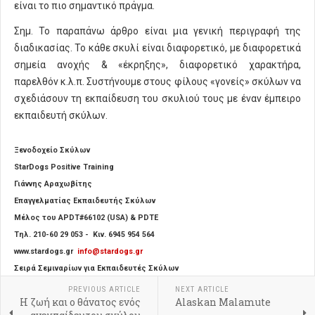
είναι το πιο σημαντικό πράγμα.
Σημ. Το παραπάνω άρθρο είναι μια γενική περιγραφή της
διαδικασίας. Το κάθε σκυλί είναι διαφορετικό, με διαφορετικά
σημεία ανοχής & «έκρηξης», διαφορετικό χαρακτήρα,
παρελθόν κ.λ.π. Συστήνουμε στους φίλους «γονείς» σκύλων να
σχεδιάσουν τη εκπαίδευση του σκυλιού τους με έναν έμπειρο
εκπαιδευτή σκύλων.
Ξενοδοχείο Σκύλων
StarDogs Positive Training
Γιάννης Αραχωβίτης
Επαγγελματίας Εκπαιδευτής Σκύλων
Μέλος του APDT#66102 (USA) & PDTE
Τηλ. 210-60 29 053 - Κιν. 6945 954 564
www.stardogs.gr
info@stardogs.gr
Σειρά Σεμιναρίων για Εκπαιδευτές Σκύλων
PREVIOUS ARTICLE
NEXT ARTICLE
Η ζωή και ο θάνατος ενός
Alaskan Malamute