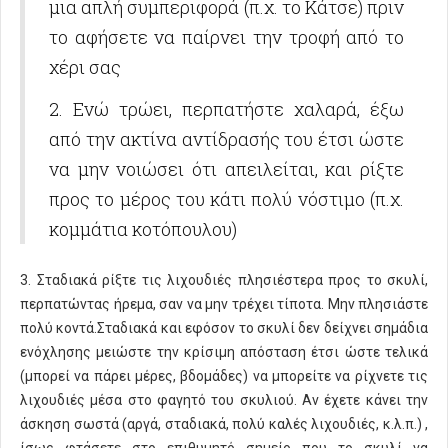
μια απλή συμπεριφορά (π.χ. το Κάτσε) πριν
το αφήσετε να παίρνει την τροφή από το
χέρι σας
2. Ενώ τρώει, περπατήστε χαλαρά, έξω
από την ακτίνα αντίδρασής του έτσι ώστε
να μην νοιώσει ότι απειλείται, και ρίξτε
προς το μέρος του κάτι πολύ νόστιμο (π.χ.
κομμάτια κοτόπουλου)
3. Σταδιακά ρίξτε τις λιχουδιές πλησιέστερα προς το σκυλί,
περπατώντας ήρεμα, σαν να μην τρέχει τίποτα. Μην πλησιάστε
πολύ κοντά.Σταδιακά και εφόσον το σκυλί δεν δείχνει σημάδια
ενόχλησης μειώστε την κρίσιμη απόσταση έτσι ώστε τελικά
(μπορεί να πάρει μέρες, βδομάδες) να μπορείτε να ρίχνετε τις
λιχουδιές μέσα στο φαγητό του σκυλιού. Αν έχετε κάνει την
άσκηση σωστά (αργά, σταδιακά, πολύ καλές λιχουδιές, κ.λ.π.) ,
ίσως φτάσετε στο επιθυμητό σημείο που το σκυλί να