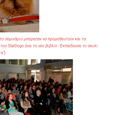
ο σεμινάριο μπόρεσαν να προμηθευτούν και τα
 του StarDogs
(και το νέο βιβλίο -"Εκπαίδευσε το σκυλί
τα"
)