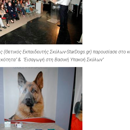
ης (Θετικός Εκπαιδευτής Σκύλων-StarDogs.gr) παρουσίασε στο κ
ικότητα" & "Εισαγωγή στη Βασική Υπακοή Σκύλων"