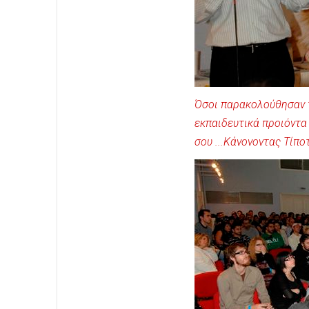
Όσοι παρακολούθησαν τ
εκπαιδευτικά προιόντα
σου ...Κάνονοντας Τίπο