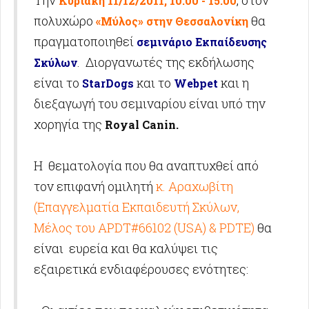
Την
, στον
Κυριακή 11/12/2011, 10:00 - 15:00
πολυχώρο
θα
«Μύλος» στην Θεσσαλονίκη
πραγματοποιηθεί
σεμινάριο Εκπαίδευσης
. Διοργανωτές της εκδήλωσης
Σκύλων
είναι το
και το
και η
StarDogs
Webpet
διεξαγωγή του σεμιναρίου είναι υπό την
χορηγία της
Royal Canin.
Η θεματολογία που θα αναπτυχθεί από
τον επιφανή ομιλητή
κ. Αραχωβίτη
(Επαγγελματία Εκπαιδευτή Σκύλων,
Μέλος του APDT#66102 (USA) & PDTE)
θα
είναι ευρεία και θα καλύψει τις
εξαιρετικά ενδιαφέρουσες ενότητες: